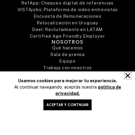
RefApp: Chequeo digital de referencias
VISTAjobs: Plataforma de video entrevistas
Encuesta de Remuneraciones
Relocalización en Uruguay
Deel: Reclutamiento en LATAM
Certified Age Friendly Employer
NOSOTROS
Qué hacemos
Sala de prensa
Equipo
Trabaja con nosotros
Preguntas frecuentes
Usamos cookies para mejorar tu experiencia.
Contacto
Al continuar navegando, aceptás nuestra
política de
privacidad.
© 2026 Advice – Todos los derechos reservados
ACEPTAR Y CONTNUAR
Contacto
Busco Empleo
Ver Términos y Condiciones