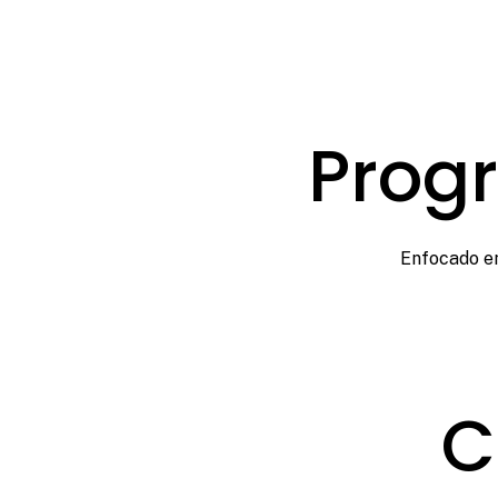
Progr
Enfocado en
C