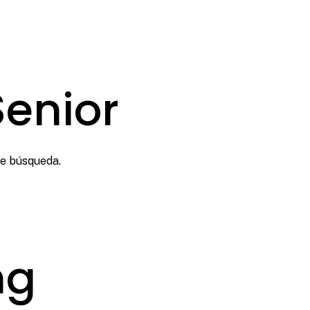
Senior
de búsqueda.
ng