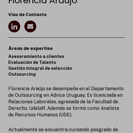
Florencia Araujo
Vías de Contacto
I
E
c
n
o
v
n
e
-
l
Áreas de expertise
l
o
Asesoramiento a clientes
i
p
Evaluación de Talento
n
e
Gestión integral de selección
k
Outsourcing
e
d
i
Florencia Araújo se desempeña en el Departamento
n
de Outsourcing en Advice Uruguay. Es licenciada en
Relaciones Laborales, egresada de la Facultad de
Derecho, UdelaR. Además se formó como Analista
de Recursos Humanos (UDE).
Actualmente se encuentra cursando posgrado de