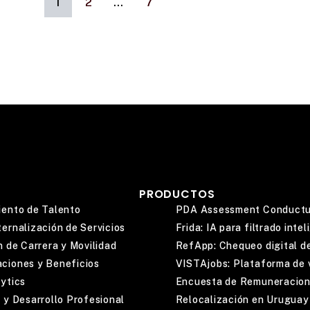
1
2
...
7
PRODUCTOS
ento de Talento
PDA Assessment Conductu
ernalización de Servicios
Frida: IA para filtrado inte
n de Carrera y Movilidad
RefApp: Chequeo digital d
ciones y Beneficios
VISTAjobs: Plataforma de v
ytics
Encuesta de Remuneracio
 y Desarrollo Profesional
Relocalización en Uruguay