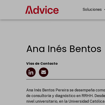
Ir
al
Soluciones
contenido
Ana Inés Bentos
Vías de Contacto
I
E
c
n
o
v
n
e
-
l
Ana Inés Bentos Pereira se desempeña como
l
o
de consultoría y diagnóstico en RRHH. Desd
i
p
nivel universitario, en la Universidad Católi
n
e