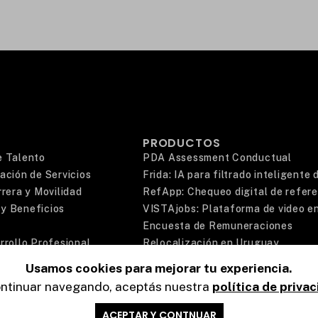
PRODUCTOS
e Talento
PDA Assessment Conductual
ación de Servicios
Frida: IA para filtrado inteligente
rera y Movilidad
RefApp: Chequeo digital de refer
y Beneficios
VISTAjobs: Plataforma de video en
Encuesta de Remuneraciones
rrollo Profesional
Relocalización en Uruguay
Deel: Reclutamiento en LATAM
Usamos cookies para mejorar tu experiencia.
Certified Age Friendly Employer
ontinuar navegando, aceptás nuestra
política de privac
ACEPTAR Y CONTNUAR