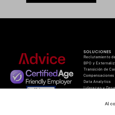
SOLUCIONES
Reclutamiento d
BPO y Externaliz
Transición de Car
Compensaciones 
Data Analytics
Liderazgo y Desa
ADP® Partner
Al c