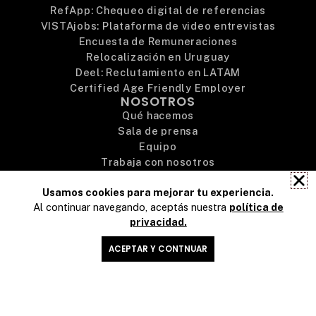
RefApp: Chequeo digital de referencias
VISTAjobs: Plataforma de video entrevistas
Encuesta de Remuneraciones
Relocalización en Uruguay
Deel: Reclutamiento en LATAM
Certified Age Friendly Employer
NOSOTROS
Qué hacemos
Sala de prensa
Equipo
Trabaja con nosotros
Preguntas frecuentes
Usamos cookies para mejorar tu experiencia.
Contacto
Al continuar navegando, aceptás nuestra
política de
privacidad.
© 2026 Advice – Todos los derechos reservados
ACEPTAR Y CONTNUAR
Contacto
Busco Empleo
Ver Términos y Condiciones