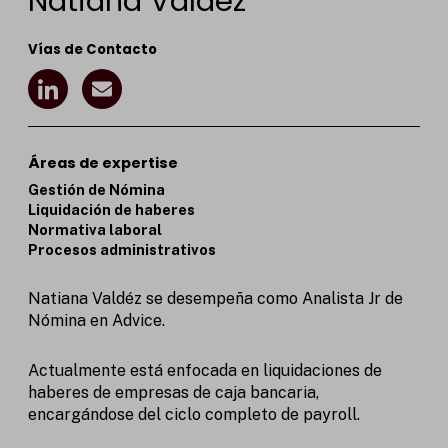
Natiana Valdéz
Vías de Contacto
I
E
c
n
o
v
n
e
-
l
Áreas de expertise
l
o
Gestión de Nómina
i
p
Liquidación de haberes
n
e
Normativa laboral
k
Procesos administrativos
e
d
i
Natiana Valdéz se desempeña como Analista Jr de
n
Nómina en Advice.
Actualmente está enfocada en liquidaciones de
haberes de empresas de caja bancaria,
encargándose del ciclo completo de payroll.